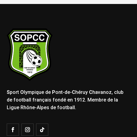
S
port
O
lympique de
P
ont-de-
C
héruy
C
havanoz, club
de football français fondé en 1912. Membre de la
Ligue Rhône-Alpes de football.